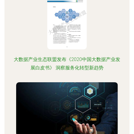
大数据产业生态联盟发布《2020中国大数据产业发
展白皮书》 洞察服务化转型新趋势