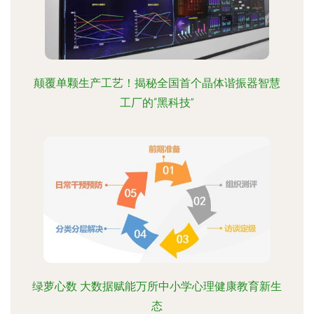
颠覆单颗生产工艺！揭秘全国首个晶体谐振器智慧
工厂的“黑科技”
绿萝心数 大数据赋能万所中小学心理健康教育新生
态