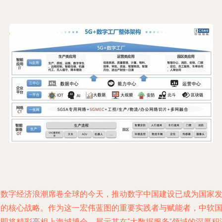
在数字经济浪潮席卷全球的今天，推动数字中国建设已成为国家
展的核心战略。作为这一宏伟蓝图的重要实践者与赋能者，中软
际即将精彩亮相上海城博会，展示其在“大数据服务”领域的深厚积