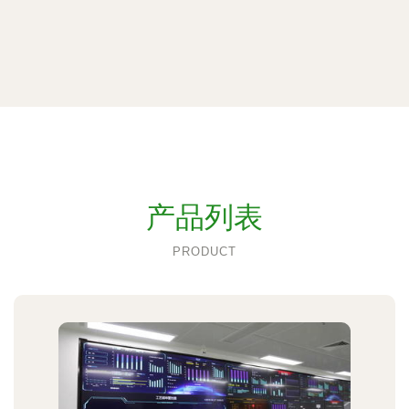
产品列表
PRODUCT