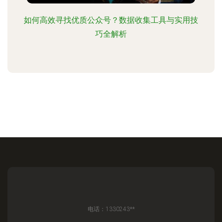
如何高效寻找优质公众号？数据收集工具与实用技
巧全解析
电话：1330243**