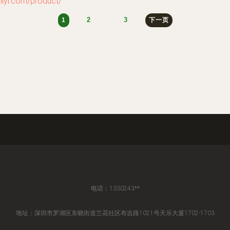
.com/product/
2
3
1
下一页
电话：1330243**
地址：深圳市罗湖区东晓街道兰花社区布吉路1021号天乐大厦1702-1703